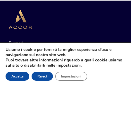
Support
Usiamo i cookie per fornirti la miglior esperienza d'uso e
Manage My Bookings
navigazione sul nostro sito web.
Puoi trovare altre informazioni riguardo a quali cookie usiamo
Sustainable Development
sul sito o disabilitarli nelle
impostazioni
.
Accor Group
Prenota ora
Accetta
Reject
Impostazioni
T&C
Cookie Policy E Preferenze
Legal Notice
Web Accessibility
Sitemap
Contattaci