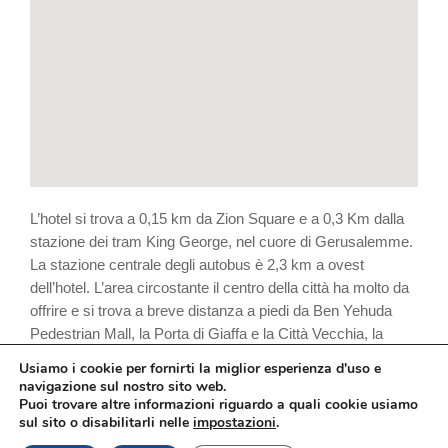
L’hotel si trova a 0,15 km da Zion Square e a 0,3 Km dalla
stazione dei tram King George, nel cuore di Gerusalemme.
La stazione centrale degli autobus è 2,3 km a ovest
dell’hotel. L’area circostante il centro della città ha molto da
offrire e si trova a breve distanza a piedi da Ben Yehuda
Pedestrian Mall, la Porta di Giaffa e la Città Vecchia, la
Torre di David, gallerie, musei, bar e ristoranti. Inoltre è
Usiamo i cookie per fornirti la miglior esperienza d'uso e
vicino a Ticho House, al Museo della Musica, al Museo di
navigazione sul nostro sito web.
Arte Ebraica Italiana, al Time Elevator e alla Grande
Puoi trovare altre informazioni riguardo a quali cookie usiamo
sul sito o disabilitarli nelle
impostazioni
.
Sinagoga di Gerusalemme.