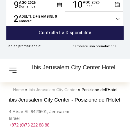
10
9
AGO
2026
AGO
2026
Lunedì
Domenica
2
ADULTI:
2
+ BAMBINI:
0
Camere:
1
Totale
persone
Controlla La Disponibilità
Codice promozionale:
cambiare una prenotazione
Ibis Jerusalem City Center Hotel
Home
»
ibis Jerusalem City Center
»
Posizione dell’Hotel
ibis Jerusalem City Center - Posizione dell’Hotel
4 Elisar St. 9423601, Jerusalem
Israel
+972 (0)73 222 88 88