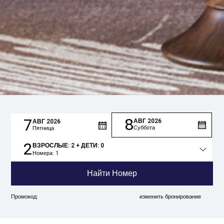
8
7
АВГ
2026
АВГ
2026
Суббота
Пятница
2
ВЗРОСЛЫЕ:
2
+ ДЕТИ:
0
Номера:
1
Общее
количество
Найти Номер
людей
Промокод:
изменить бронирование