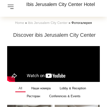
Ibis Jerusalem City Center Hotel
Home
»
ibis Jerusalem City Center
»
Фотогалерея
Discover ibis Jerusalem City Center
All
Наши номера
Lobby & Reception
Ресторан
Conferences & Events