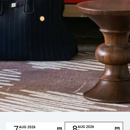
8
7
AUG
2026
AUG
2026