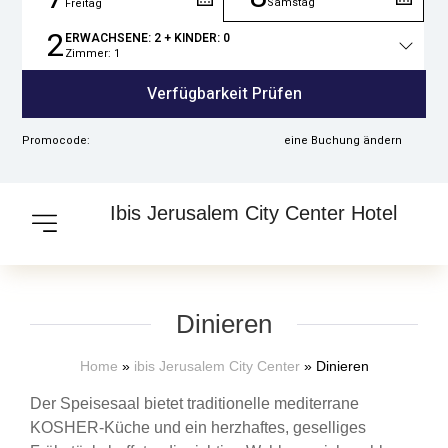
Samstag
Freitag
2
ERWACHSENE:
2
+ KINDER:
0
Zimmer:
1
Gesamtzahl
der
Verfügbarkeit Prüfen
Personen
Promocode:
eine Buchung ändern
Ibis Jerusalem City Center Hotel
Dinieren
Home
»
ibis Jerusalem City Center
»
Dinieren
Der Speisesaal bietet traditionelle mediterrane
KOSHER-Küche und ein herzhaftes, geselliges