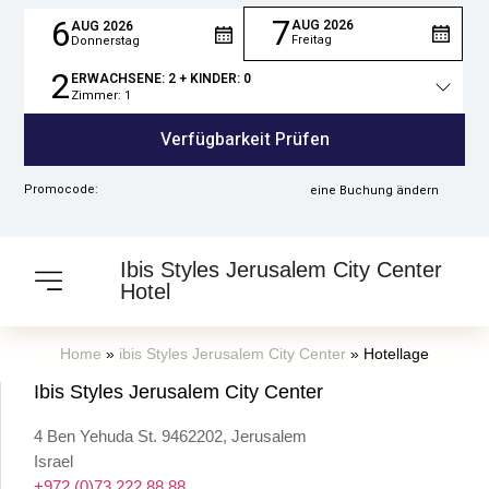
7
6
AUG
2026
AUG
2026
Freitag
Donnerstag
2
ERWACHSENE:
2
+ KINDER:
0
Zimmer:
1
Gesamtzahl
der
Verfügbarkeit Prüfen
Personen
Promocode:
eine Buchung ändern
Ibis Styles Jerusalem City Center
Hotel
Home
»
ibis Styles Jerusalem City Center
»
Hotellage
Ibis Styles Jerusalem City Center
4 Ben Yehuda St. 9462202, Jerusalem
Israel
+972 (0)73 222 88 88