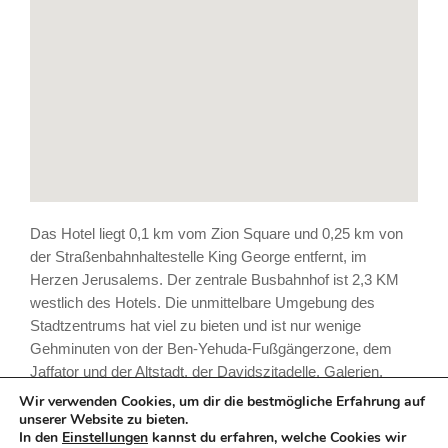
Das Hotel liegt 0,1 km vom Zion Square und 0,25 km von
der Straßenbahnhaltestelle King George entfernt, im
Herzen Jerusalems. Der zentrale Busbahnhof ist 2,3 KM
westlich des Hotels. Die unmittelbare Umgebung des
Stadtzentrums hat viel zu bieten und ist nur wenige
Gehminuten von der Ben-Yehuda-Fußgängerzone, dem
Jaffator und der Altstadt, der Davidszitadelle, Galerien,
Museen, Cafés und Restaurants entfernt. In der Nähe
Wir verwenden Cookies, um dir die bestmögliche Erfahrung auf
befinden sich auch das Ticho-Haus, das Musikmuseum,
unserer Website zu bieten.
In den
Einstellungen
kannst du erfahren, welche Cookies wir
das Museum für italienisch-jüdische Kunst, der Time