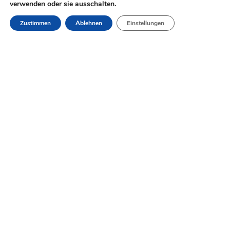
verwenden oder sie ausschalten.
Elevator und die Große Synagoge Jerusalems.
RESERVIERUNG
Zustimmen
Ablehnen
Einstellungen
Aktionsangebote
No data was found
Support
Manage My Bookings