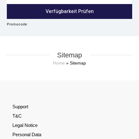
Gesamtzahl
der
Verfügbarkeit Prüfen
Personen
Promocode:
Sitemap
Home
»
Sitemap
Support
T&C
Legal Notice
Personal Data