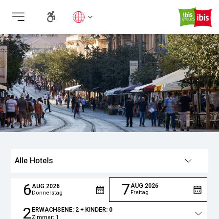
Lang
Alle Hotels
7
6
AUG
2026
AUG
2026
Freitag
Donnerstag
2
ERWACHSENE:
2
+ KINDER:
0
Zimmer:
1