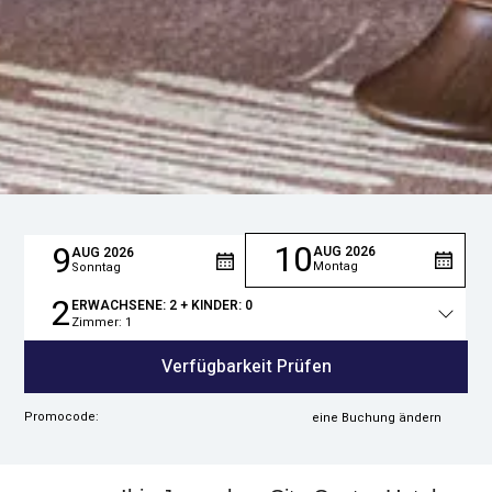
10
9
AUG
2026
AUG
2026
Montag
Sonntag
2
ERWACHSENE:
2
+ KINDER:
0
Zimmer:
1
Gesamtzahl
der
Verfügbarkeit Prüfen
Personen
Promocode:
eine Buchung ändern