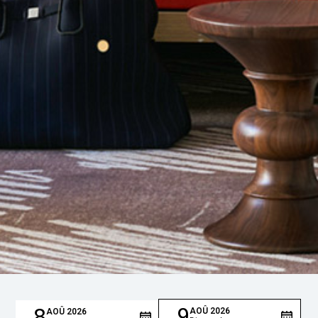
9
8
AOÛ
2026
AOÛ
2026