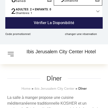
Dimanche
Samedi
2
ADULTES:
2
+ ENFANTS:
0
Chambres:
1
Total
des
Vérifier La Disponibilité
personnes
Code promotionnel:
changer une réservation
Ibis Jerusalem City Center Hotel
Dîner
Home
»
ibis Jerusalem City Center
»
Dîner
La salle à manger propose une cuisine
méditerranéenne traditionnelle KOSHER et un