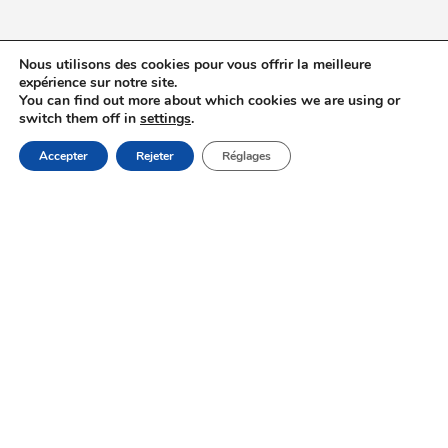
Offres spéciales
Nous utilisons des cookies pour vous offrir la meilleure
expérience sur notre site.
You can find out more about which cookies we are using or
No data was found
switch them off in
settings
.
RÉSERVEZ
Accepter
Rejeter
Réglages
Support
Manage My Bookings
Sustainable Development