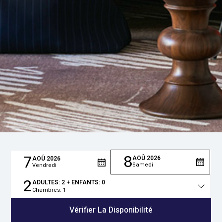
8
7
AOÛ
2026
AOÛ
2026
Samedi
Vendredi
2
ADULTES:
2
+ ENFANTS:
0
Chambres:
1
Total
des
Vérifier La Disponibilité
personnes