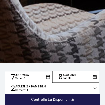
8
7
AGO
2026
AGO
2026
Sabato
Venerdì
2
ADULTI:
2
+ BAMBINI:
0
Camere:
1
Totale
persone
Controlla La Disponibilità