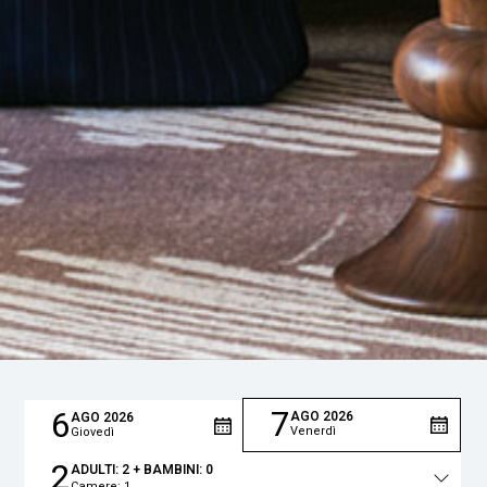
7
6
AGO
2026
AGO
2026
Venerdì
Giovedì
2
ADULTI:
2
+ BAMBINI:
0
Camere:
1