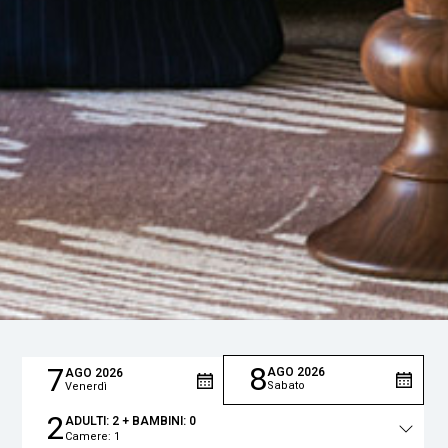
8
7
AGO
2026
AGO
2026
Sabato
Venerdì
2
ADULTI:
2
+ BAMBINI:
0
Camere:
1
Totale