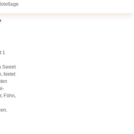
otellage
r
t 1
n Sweet
, bietet
sten
i-
r, Föhn,
len.