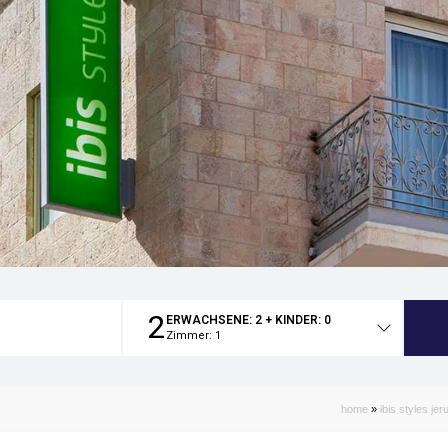
2
ERWACHSENE:
2
+ KINDER:
0
Zimmer:
1
Gesamtzahl
der
Personen
home
»
ibis styles je