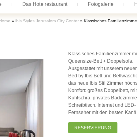
e
Das Hotelrestaurant
Fotogalerie
H
Home
»
ibis Styles Jerusalem City Center
»
Klassisches Familienzimme
Klassisches Familienzimmer mi
Queensize-Bett + Doppelsofa.
Ausgestattet mit unserem neue
Bed by Ibis Bett und Bettwäsche
das neue Ibis Stil Zimmer höch
Komfort: großes Doppelbett, min
Kühlschra, privates Badezimme
Schreibtisch, Internet und LED-
Fernseher mit den besten Kanä
RESERVIERUNG