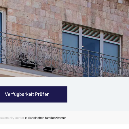
Verfügbarkeit Prüfen
rusalem city center
»
klassisches familienzimmer