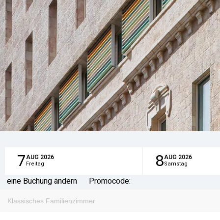
7
8
AUG
2026
AUG
2026
Freitag
Samstag
eine Buchung ändern
Promocode:
Klassisches Familienzimmer