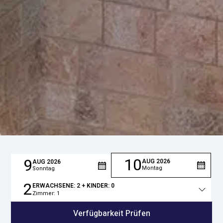
10
9
AUG
2026
AUG
2026
Montag
Sonntag
2
ERWACHSENE:
2
+ KINDER:
0
Zimmer:
1
Gesamtzahl
der
Verfügbarkeit Prüfen
Personen