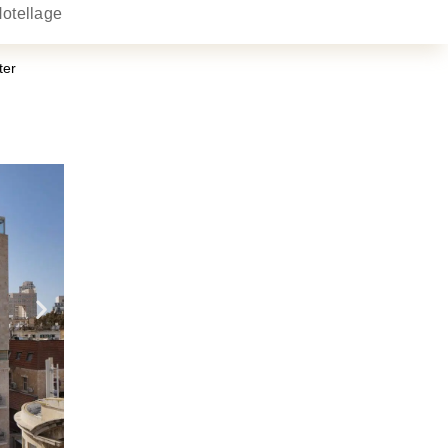
otellage
ter