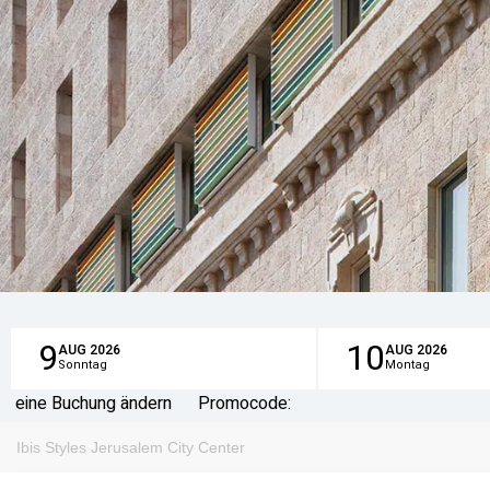
9
10
AUG
2026
AUG
2026
Sonntag
Montag
eine Buchung ändern
Promocode:
Ibis Styles Jerusalem City Center