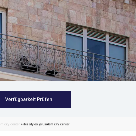
Verfügbarkeit Prüfen
lem city center
»
ibis styles jerusalem city center