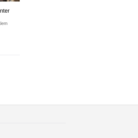
nter
alem