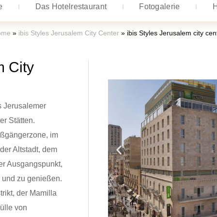
e
Das Hotelrestaurant
Fotogalerie
H
ome
»
ibis Styles Jerusalem City Center
»
ibis Styles Jerusalem city cen
m City
es Jerusalemer
er Stätten.
ußgängerzone, im
der Altstadt, dem
aler Ausgangspunkt,
 und zu genießen.
trikt, der Mamilla
ülle von